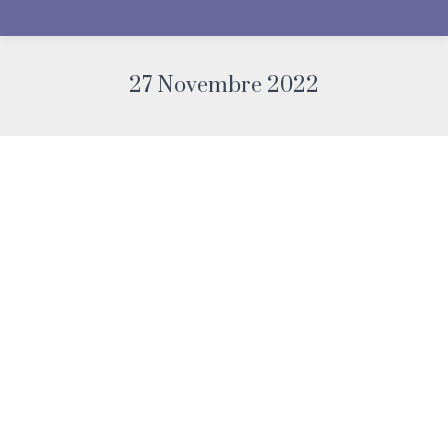
27 Novembre 2022
You are here:
Contorno occhi: polinucleotidi