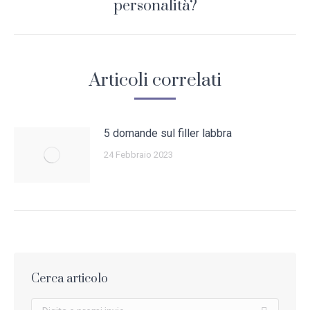
personalità?
post:
Articoli correlati
5 domande sul filler labbra
24 Febbraio 2023
Cerca articolo
Search: