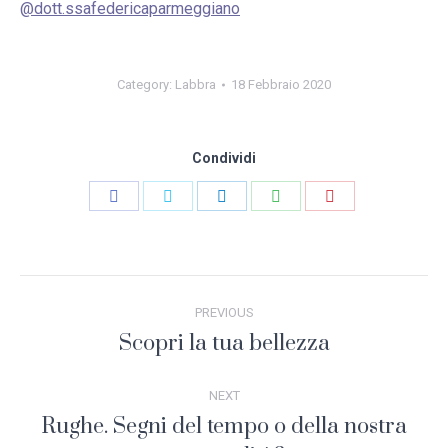
@dott.ssafedericaparmeggiano
Category:
Labbra
18 Febbraio 2020
Condividi
Share
Share
Share
Share
Share
on
on
on
on
on
Facebook
Twitter
LinkedIn
WhatsApp
Pinterest
Post
PREVIOUS
navigation
Scopri la tua bellezza
Previous
post:
NEXT
Rughe. Segni del tempo o della nostra
Next