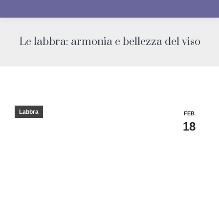
Le labbra: armonia e bellezza del viso
You are here:
Labbra
FEB
18